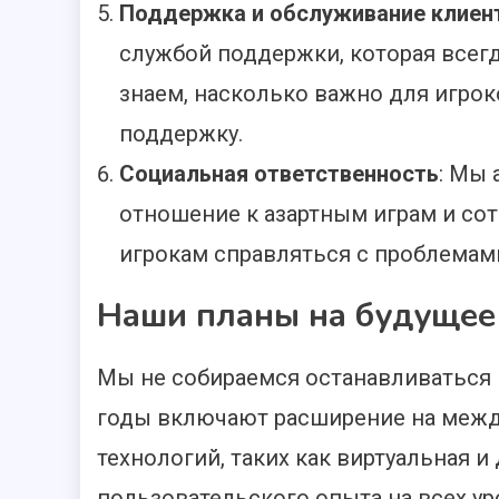
Поддержка и обслуживание клиен
службой поддержки, которая всег
знаем, насколько важно для игро
поддержку.
Социальная ответственность
: Мы
отношение к азартным играм и со
игрокам справляться с проблемам
Наши планы на будущее
Мы не собираемся останавливаться 
годы включают расширение на межд
технологий, таких как виртуальная 
пользовательского опыта на всех ур