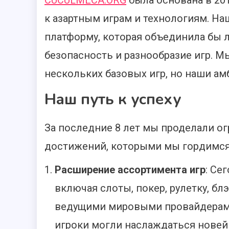
CUCULMECA.ORG
была основана в 201
к азартным играм и технологиям. На
платформу, которая объединила бы л
безопасность и разнообразие игр. 
нескольких базовых игр, но наши а
Наш путь к успеху
За последние 8 лет мы проделали о
достижений, которыми мы гордимся
Расширение ассортимента игр
: Се
включая слоты, покер, рулетку, б
ведущими мировыми провайдерами
игроки могли наслаждаться нове