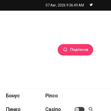
07 Авг, 2026
9:36:49 AM
Подписка
Бонус
Pinco
Пинко
Casino