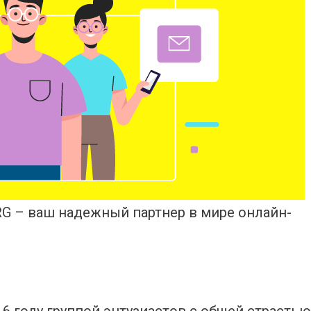
G – ваш надежный партнер в мире онлайн-