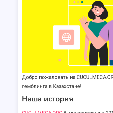
Добро пожаловать на CUCULMECA.OR
гемблинга в Казахстане!
Наша история