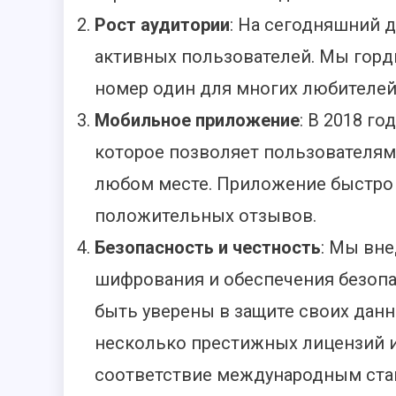
Рост аудитории
: На сегодняшний д
активных пользователей. Мы горд
номер один для многих любителей 
Мобильное приложение
: В 2018 г
которое позволяет пользователям
любом месте. Приложение быстро
положительных отзывов.
Безопасность и честность
: Мы вн
шифрования и обеспечения безопа
быть уверены в защите своих данн
несколько престижных лицензий 
соответствие международным ста