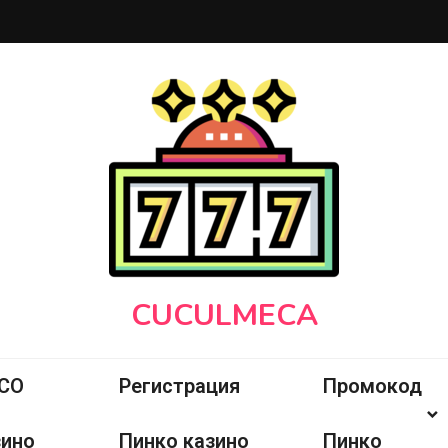
CUCULMECA
nCO
Регистрация
Промокод
зино
Пинко казино
Пинко