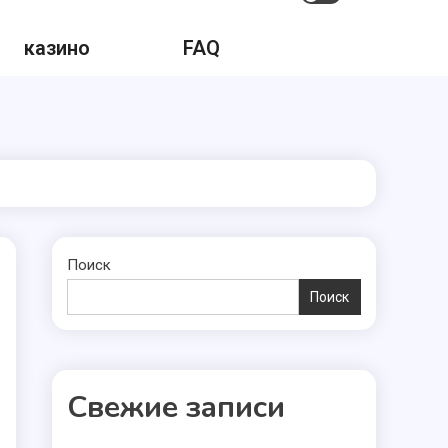
казино
FAQ
Поиск
Поиск
Свежие записи