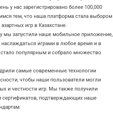
ень у нас зарегистрировано более 100,000
имся тем, что наша платформа стала выбором
азартных игр в Казахстане.
оду мы запустили наше мобильное приложение,
 наслаждаться играми в любое время и в
 стало популярным и собрало множество
едрили самые современные технологии
сности, чтобы наши пользователи могли
ых и честности игр. Мы также получили
и сертификатов, подтверждающих наше
ндартам.