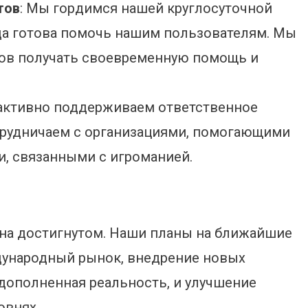
тов
: Мы гордимся нашей круглосуточной
да готова помочь нашим пользователям. Мы
ков получать своевременную помощь и
 активно поддерживаем ответственное
трудничаем с организациями, помогающими
и, связанными с игроманией.
на достигнутом. Наши планы на ближайшие
ународный рынок, внедрение новых
и дополненная реальность, и улучшение
овнях.